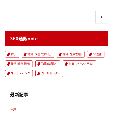
360通販note
物流
物流 (改善 / 効率化)
物流 (在庫管理)
EC運営
物流 (倉庫業務)
物流 (輸配送)
物流 (DX / システム)
マーケティング
コールセンター
最新記事
物流