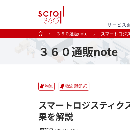
サービス
３６０通販note
スマートロジ
３６０通販note
物流
物流 (輸配送)
スマートロジスティク
果を解説