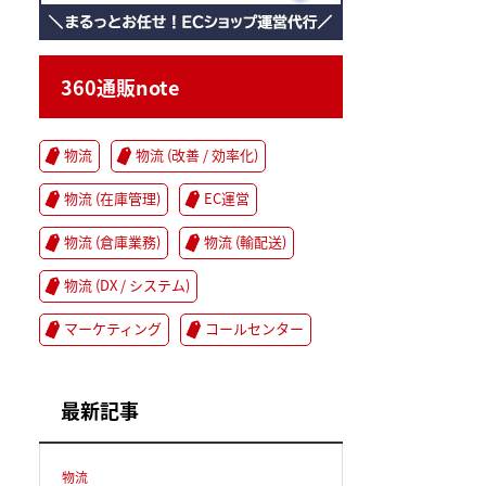
360通販note
物流
物流 (改善 / 効率化)
物流 (在庫管理)
EC運営
物流 (倉庫業務)
物流 (輸配送)
物流 (DX / システム)
マーケティング
コールセンター
最新記事
物流