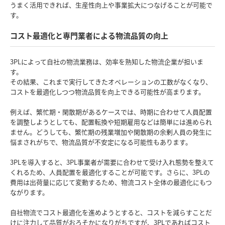
うまく活用できれば、生産性向上や事業拡大につなげることが可能で
す。
コスト最適化と専門業者による物流品質の向上
3PLによって自社の物流業務は、効率を熟知した物流企業が担いま
す。
その結果、これまで実行してきたオペレーションの工数がなくなり、
コストを最適化しつつ物流品質を向上できる可能性が高まります。
例えば、繁忙期・閑散期があるケースでは、時期に合わせて人員配置
を調整しようとしても、配置転換や短期雇用などは簡単には進められ
ません。どうしても、繁忙期の残業増加や閑散期の余剰人員の発生に
悩まされがちで、物流品質が不安定になる可能性もあります。
3PLを導入すると、3PL事業者が需要に合わせて受け入れ態勢を整えて
くれるため、人員配置を最適化することが可能です。さらに、3PLの
費用は出荷量に応じて変動するため、物流コスト全体の最適化にもつ
ながります。
自社物流でコスト最適化を進めようとすると、コストを減らすことだ
けに注力して品質がおろそかになりがちですが、3PLであればコスト