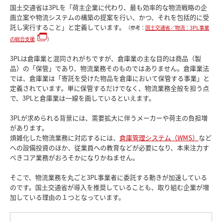
国土交通省は3PLを「荷主企業に代わり、最も効率的な物流戦略の企
画立案や物流システムの構築の提案を行い、かつ、それを包括的に受
託し実行すること」と定義しています。
（参考：
国土交通省／物流：3PL事業
の総合支援
）
3PLは倉庫業と混同されがちですが、倉庫業の主な目的は商品（製
品）の「保管」であり、物流業務そのものではありません。倉庫業法
では、倉庫業は「寄託を受けた物品を倉庫において保管する事業」と
定義されています。単に保管するだけでなく、物流業務全般を担う点
で、3PLと倉庫業は一線を画しているといえます。
3PLが求められる背景には、需要拡大に伴うメーカーや荷主の負担増
があります。
煩雑化した物流業務に対応するには、
倉庫管理システム（WMS）
など
への設備投資のほか、従業員への教育などが必要になり、本来注力す
べきコア業務がおろそかになりかねません。
そこで、物流業務を丸ごと3PL事業者に委託する動きが加速している
のです。国土交通省が導入を推奨していることも、取り組む企業が増
加している理由の１つとなっています。