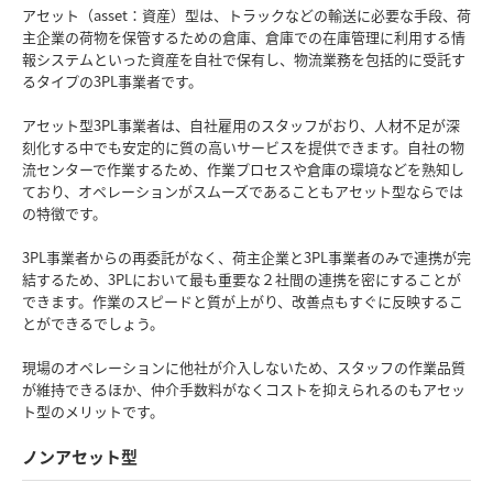
アセット（asset：資産）型は、トラックなどの輸送に必要な手段、荷
主企業の荷物を保管するための倉庫、倉庫での在庫管理に利用する情
報システムといった資産を自社で保有し、物流業務を包括的に受託す
るタイプの3PL事業者です。
アセット型3PL事業者は、自社雇用のスタッフがおり、人材不足が深
刻化する中でも安定的に質の高いサービスを提供できます。自社の物
流センターで作業するため、作業プロセスや倉庫の環境などを熟知し
ており、オペレーションがスムーズであることもアセット型ならでは
の特徴です。
3PL事業者からの再委託がなく、荷主企業と3PL事業者のみで連携が完
結するため、3PLにおいて最も重要な２社間の連携を密にすることが
できます。作業のスピードと質が上がり、改善点もすぐに反映するこ
とができるでしょう。
現場のオペレーションに他社が介入しないため、スタッフの作業品質
が維持できるほか、仲介手数料がなくコストを抑えられるのもアセッ
ト型のメリットです。
ノンアセット型