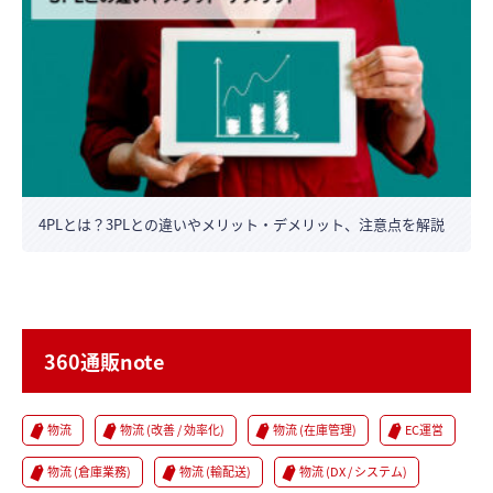
4PLとは？3PLとの違いやメリット・デメリット、注意点を解説
360通販note
物流
物流 (改善 / 効率化)
物流 (在庫管理)
EC運営
物流 (倉庫業務)
物流 (輸配送)
物流 (DX / システム)