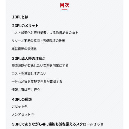
目次
１3PLとは
２3PLのメリット
コスト最適化と専門業者による物流品質の向上
リソース不足の解消・労働環境の改善
経営資源の最適化
３3PL導入時の注意点
物流戦略や委託したい業務を明確にする
コストを意識しすぎない
十分な品質を実現できるか確認する
情報共有は密に行う
４3PLの種類
アセット型
ノンアセット型
５3PLでありながら4PL機能も兼ね備えるスクロール３６０