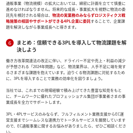
通販事業（物流規模）の拡大においては、綿密に計画を立てて慎重に
進めなければなりません。将来的な成長・事業拡大を視野に物流の委
託先を検討される場合は、
物流の実業務のみならずロジスティクス戦
略施策の相談やサポートができる4PL企業に委託
することで、企業課
題を解決しながら事業成長へと導きます。
まとめ：信頼できる3PLを導入して物流課題を解
６
決しよう
働き方改革関連法の改正に伴い、ドライバー不足や売上・利益の減少
が予想される「2024年問題」など、物流業界は、人手不足に端を発す
るさまざまな課題を抱えています。迫りくる物流課題に対処するため
に、3PLを導入することで業務の効率化を図りましょう。
当社では、これまでの現場経験で積み上げてきた豊富な知見をもと
に、チームワークに優れたプロフェッショナル集団が事業者さまの事
業成長を全力でサポートします。
3PL・4PLサービスのみならず、フルフィルメント業務支援からEC運
営支援までシームレスな連携力でトータルサービスを展開しています
ので、EC通販事業に関するお悩みがありましたら、ぜひご相談くださ
い。