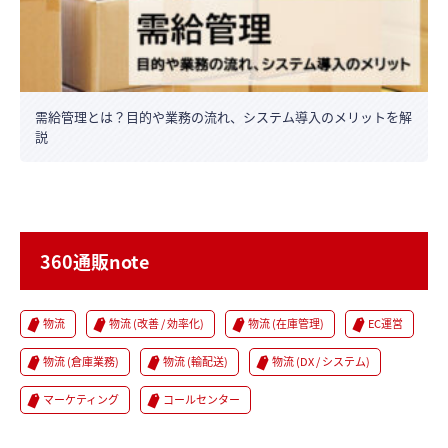
需給管理とは？目的や業務の流れ、システム導入のメリットを解
説
360通販note
物流
物流 (改善 / 効率化)
物流 (在庫管理)
EC運営
物流 (倉庫業務)
物流 (輸配送)
物流 (DX / システム)
マーケティング
コールセンター