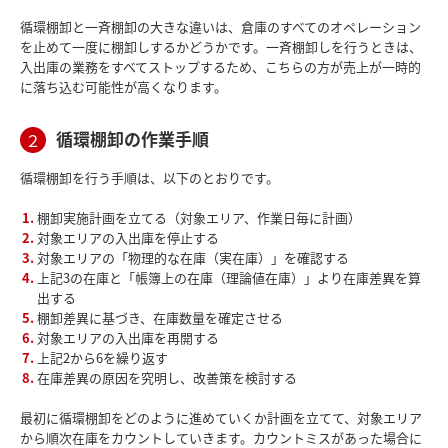
循環棚卸と一斉棚卸の大きな違いは、倉庫のすべてのオペレーション
を止めて一度に棚卸しするかどうかです。一斉棚卸しを行うときは、
入出庫の業務をすべてストップするため、こちらの方が売上が一時的
に落ち込む可能性が高くなります。
循環棚卸の作業手順
２
循環棚卸を行う手順は、以下のとおりです。
棚卸実施計画を立てる（対象エリア、作業日毎に計画）
対象エリアの入出庫を停止する
対象エリアの「物理的な在庫（実在庫）」を確認する
上記3の在庫と「帳簿上の在庫（理論値在庫）」より在庫差異を算
出する
棚卸差異に基づき、在庫数量を確定させる
対象エリアの入出庫を再開する
上記2から6を繰り返す
在庫差異の原因を究明し、改善策を検討する
最初に循環棚卸をどのように進めていくか計画を立てて、対象エリア
から順次在庫をカウントしていきます。カウントミスがあった場合に