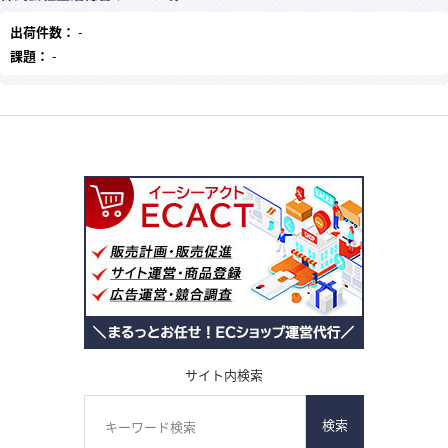
出荷件数：
-
課題：
-
サイト内検索
検索