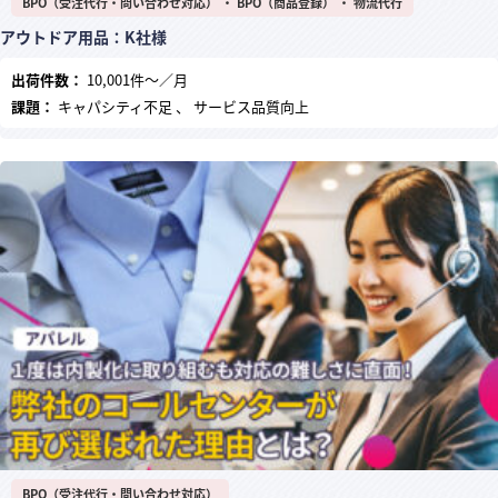
BPO（受注代行・問い合わせ対応） ・ BPO（商品登録） ・ 物流代行
アウトドア用品：K社様
出荷件数：
10,001件～／月
課題：
キャパシティ不足 、 サービス品質向上
BPO（受注代行・問い合わせ対応）