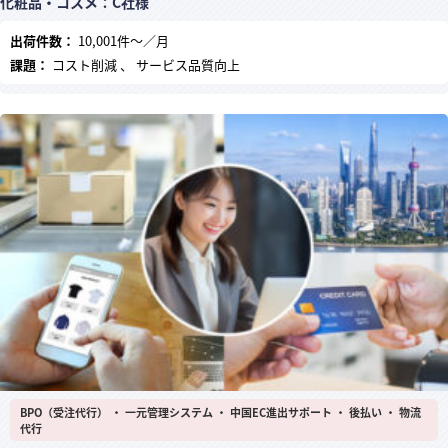
化粧品・コスメ：C社様
出荷件数：
10,001件～／月
課題：
コスト削減 、 サービス品質向上
BPO（受注代行） ・ 一元管理システム ・ 中国EC進出サポート ・ 後払い ・ 物流
代行