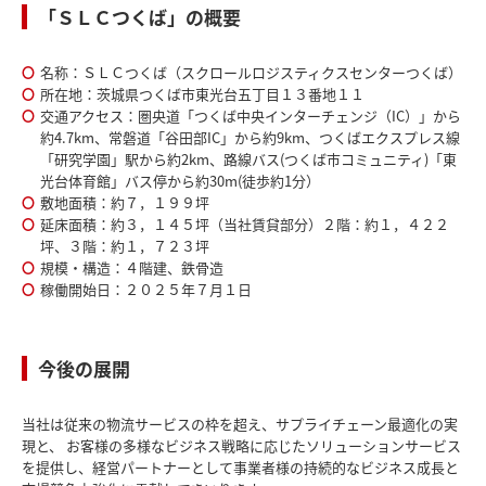
「ＳＬＣつくば」の概要
名称：ＳＬＣつくば（スクロールロジスティクスセンターつくば）
所在地：茨城県つくば市東光台五丁目１３番地１１
交通アクセス：圏央道「つくば中央インターチェンジ（IC）」から
約4.7km、常磐道「谷田部IC」から約9km、つくばエクスプレス線
「研究学園」駅から約2km、路線バス(つくば市コミュニティ)「東
光台体育館」バス停から約30m(徒歩約1分）
敷地面積：約７，１９９坪
延床面積：約３，１４５坪（当社賃貸部分）２階：約１，４２２
坪、３階：約１，７２３坪
規模・構造：４階建、鉄骨造
稼働開始日：２０２５年７月１日
今後の展開
当社は従来の物流サービスの枠を超え、サプライチェーン最適化の実
現と、 お客様の多様なビジネス戦略に応じたソリューションサービス
を提供し、経営パートナーとして事業者様の持続的なビジネス成長と