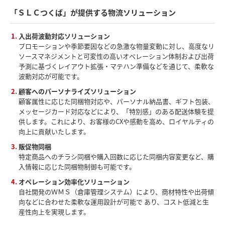
「ＳＬＣつくば」が提供する物流ソリューション
入出荷波動対応ソリューション
プロモーションや季節要因などの急激な物量変動に対し、高度なリ
ソースマネジメントと可変性の高いオペレーション体制および出荷
予測に基づくレイアウト拡張・マテハン準備などを通じて、柔軟な
波動対応が可能です。
顧客へのパーソナライズソリューション
顧客属性に応じた同梱物対応や、パーソナル納品書、ギフト包装、
メッセージカード対応などにより、「特別感」のある配送体験を提
供します。これにより、お客様のCXや感動を高め、ロイヤルティの
向上に貢献いたします。
販促物同梱
特定商品へのチラシ同梱や購入回数に応じた同梱内容変更など、
購
入情報に応じた同梱物制御も可能です。
オペレーション効率化ソリューション
自社開発のＷＭＳ（倉庫管理システム）により、商材特性や出荷傾
向などに合わせた柔軟な運用設計が可能で あり、コスト低減と生
産性向上を実現します。