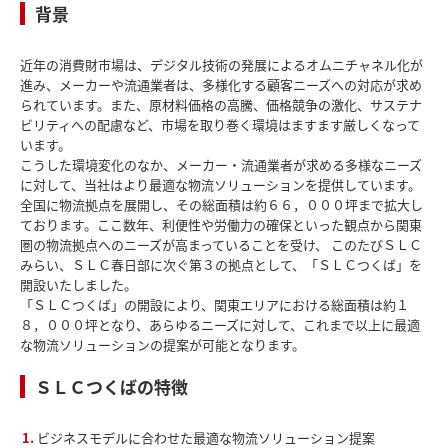
背景
近年の消費財市場は、デジタル技術の発展によるオムニチャネル化が
進み、メーカーや流通業者は、多様化する顧客ニーズへの対応が求め
られています。また、原材料価格の高騰、価格競争の激化、サステナ
ビリティへの配慮など、市場を取り巻く環境はますます厳しくなって
います。
こうした環境変化のなか、メーカー・流通業者が求める多様なニーズ
に対して、当社はより最適な物流ソリューションを提供しています。
全国に物流拠点を展開し、その総面積は約６６，０００坪まで拡大し
ております。ここ数年、利便性や労働力の確保といった観点から関東
圏の物流拠点へのニーズが高まっていることを受け、 このたびＳＬＣ
みらい、ＳＬＣ春日部に次ぐ第３の拠点として、「ＳＬＣつくば」を
開設いたしました。
「ＳＬＣつくば」の開設により、関東エリアにおける総面積は約１
８，０００坪となり、あらゆるニーズに対して、これまで以上に最適
な物流ソリューションの提案が可能となります。
ＳＬＣつくばの特徴
ビジネスモデルに合わせた最適な物流ソリューション提案