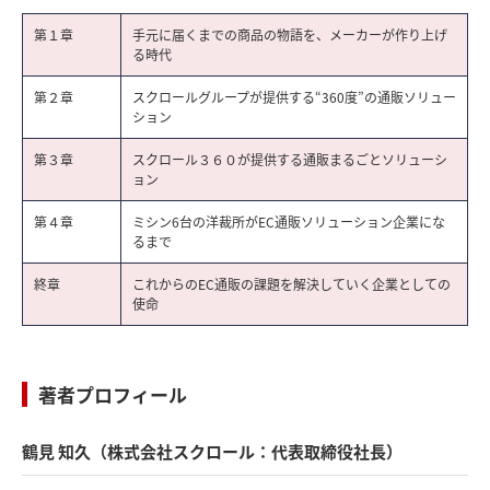
第１章
手元に届くまでの商品の物語を、メーカーが作り上げ
る時代
第２章
スクロールグループが提供する“360度”の通販ソリュー
ション
第３章
スクロール３６０が提供する通販まるごとソリューシ
ョン
第４章
ミシン6台の洋裁所がEC通販ソリューション企業にな
るまで
終章
これからのEC通販の課題を解決していく企業としての
使命
著者プロフィール
鶴見 知久（株式会社スクロール：代表取締役社長）