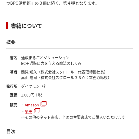
つBPO活用術』の３冊に続く、第４弾となります。
書籍について
概要
書名
通販まるごとソリューション
EC＋通販に力を与える魔法のしくみ
著者
鶴見 知久（株式会社スクロール：代表取締役社長）
高山 隆司（株式会社スクロール３６０：常務取締役）
発行所
ダイヤモンド社
定価
1,600円＋税
販売
・
Amazon
・
楽天
※その他のネット書店、全国の主要書店でご購入いただけます
目次