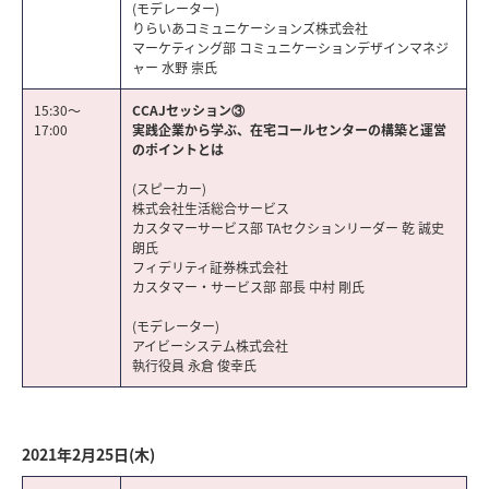
(モデレーター)
りらいあコミュニケーションズ株式会社
マーケティング部 コミュニケーションデザインマネジ
ャー 水野 崇氏
15:30～
CCAJセッション③
17:00
実践企業から学ぶ、在宅コールセンターの構築と運営
のポイントとは
(スピーカー)
株式会社生活総合サービス
カスタマーサービス部 TAセクションリーダー 乾 誠史
朗氏
フィデリティ証券株式会社
カスタマー・サービス部 部長 中村 剛氏
(モデレーター)
アイビーシステム株式会社
執行役員 永倉 俊幸氏
2021年2月25日(木)