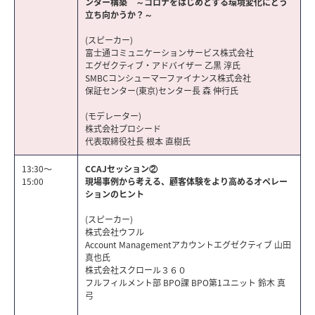
ンター構築 ～コロナをはじめとする環境変化にどう
立ち向かうか？～
(スピーカー)
富士通コミュニケーションサービス株式会社
エグゼクティブ・アドバイザー 乙黒 淳氏
SMBCコンシューマーファイナンス株式会社
保証センター(東京)センター長 森 伸行氏
(モデレーター)
株式会社プロシード
代表取締役社長 根本 直樹氏
13:30～
CCAJセッション②
15:00
現場事例から考える、顧客体験をより高めるオペレー
ションのヒント
(スピーカー)
株式会社ウフル
Account Managementアカウントエグゼクティブ 山田
真也氏
株式会社スクロール３６０
フルフィルメント部 BPO課 BPO第1ユニット 鈴木 真
弓