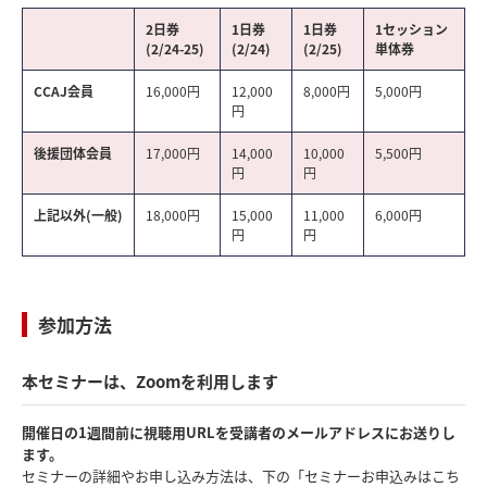
2日券
1日券
1日券
1セッション
(2/24-25)
(2/24)
(2/25)
単体券
CCAJ会員
16,000円
12,000
8,000円
5,000円
円
後援団体会員
17,000円
14,000
10,000
5,500円
円
円
上記以外(一般)
18,000円
15,000
11,000
6,000円
円
円
参加方法
本セミナーは、Zoomを利用します
開催日の1週間前に視聴用URLを受講者のメールアドレスにお送りし
ます。
セミナーの詳細やお申し込み方法は、下の「セミナーお申込みはこち