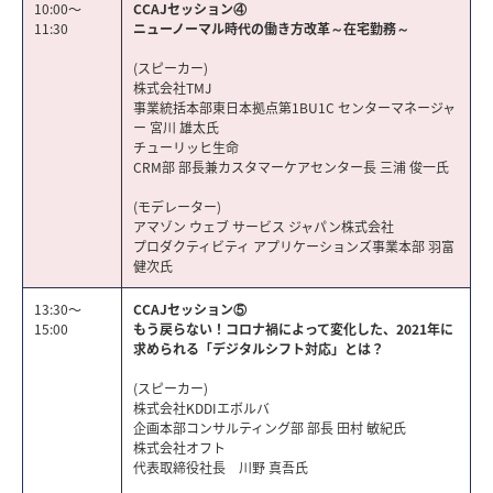
10:00～
CCAJセッション④
11:30
ニューノーマル時代の働き方改革～在宅勤務～
(スピーカー)
株式会社TMJ
事業統括本部東日本拠点第1BU1C センターマネージャ
ー 宮川 雄太氏
チューリッヒ生命
CRM部 部長兼カスタマーケアセンター長 三浦 俊一氏
(モデレーター)
アマゾン ウェブ サービス ジャパン株式会社
プロダクティビティ アプリケーションズ事業本部 羽富
健次氏
13:30～
CCAJセッション⑤
15:00
もう戻らない！コロナ禍によって変化した、2021年に
求められる「デジタルシフト対応」とは？
(スピーカー)
株式会社KDDIエボルバ
企画本部コンサルティング部 部長 田村 敏紀氏
株式会社オフト
代表取締役社長 川野 真吾氏