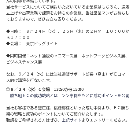
んの内容を準備しています。
当社サービスについてご検討いただいている企業様はもちろん、通販
立上げや出荷業務で課題をお持ちの企業様、当社営業マンがお待ちし
ておりますので、ぜひお立ち寄りください。
◆日時： ９月２４日（水）、２５日（木）の２日間 １０：００か
ら１７：００
◆会場： 東京ビッグサイト
◆同時開催：ネット通販のｅコマース展 ネットワークビジネス展、
ビジネスチャンス展
なお、９／２４（水）には当社通販サポート部長（高山）がＥコマー
ス向け講演を行ないます。
◎
９／２４（水）Ｃ会場 13:50から15:00
勝ち組ＥＣの成功戦略とは ＞＞事例をもとに成功ポイントを公開
当社お客様である釜庄様、桃源郷様といった成功事例より、ＥＣ勝ち
組の戦略と成功のポイントについてご紹介いたします。
聴講をご希望される方はぜひ、
上記サイト
よりエントリーください。