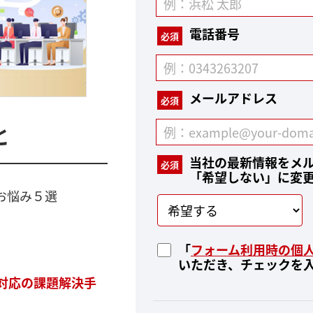
電話番号
必須
メールアドレス
必須
と
当社の最新情報をメ
必須
「希望しない」に変
お悩み５選
「
フォーム利用時の個
いただき、チェックを
対応の課題解決手